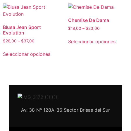
Chemise De Dama
Blusa Jean Sport
$
18,00
–
$
23,00
Evolution
Seleccionar opciones
$
28,00
–
$
37,00
Seleccionar opciones
Av. 38 Nº 128A-36 Sector Brisas del Sur